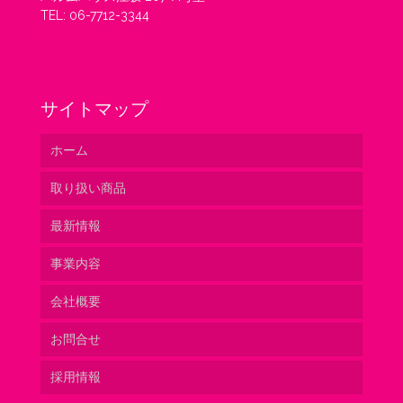
TEL: 06-7712-3344
Google マップ >
サイトマップ
ホーム
取り扱い商品
最新情報
ベトナム
事業内容
オランダ
会社概要
コロンビア
ネットワーク
お問合せ
チリ
安定した出荷体制
グリーンウィングスよりご挨拶
採用情報
ニュージーランド
品質管理
会社概要