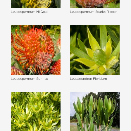
Leucospermum Hi Gold
Leucospermum Scarlet Ribbon
Leucospermum Sunrise
Leucadendron Floridum