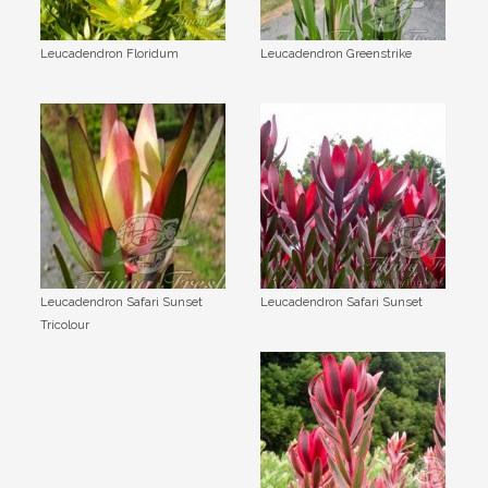
Leucadendron Floridum
Leucadendron Greenstrike
Leucadendron Safari Sunset
Leucadendron Safari Sunset
Tricolour