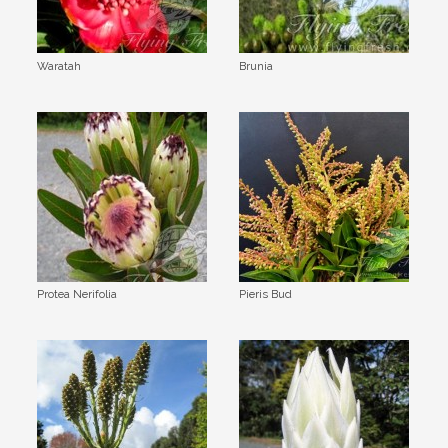
Waratah
Brunia
Protea Nerifolia
Pieris Bud