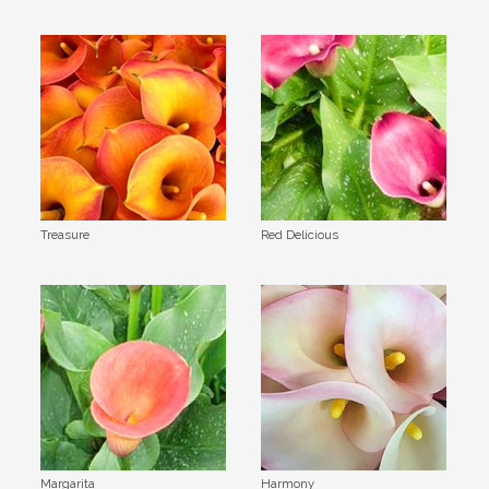
Treasure
Red Delicious
Margarita
Harmony