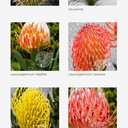
Causarina
Leucospermum Veldfire
Leucospermum Caroline