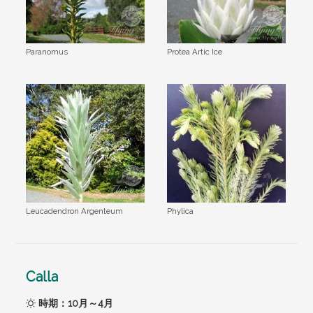
Paranomus
Protea Artic Ice
Leucadendron Argenteum
Phylica
Calla
時期：10月～4月