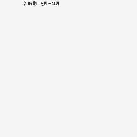
時期：5月～11月