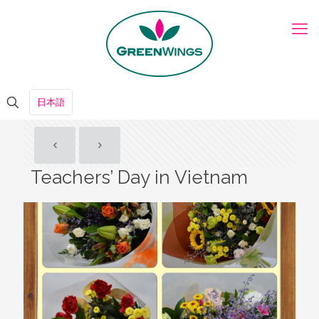
日本語
Teachers’ Day in Vietnam