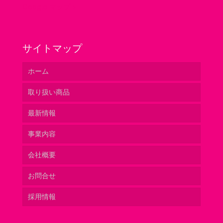
Google マップ >
サイトマップ
ホーム
取り扱い商品
最新情報
ベトナム
事業内容
オランダ
会社概要
コロンビア
ネットワーク
お問合せ
チリ
安定した出荷体制
グリーンウィングスよりご挨拶
採用情報
ニュージーランド
品質管理
会社概要
カリメロについて
コミュニケーションと生産・販売計画