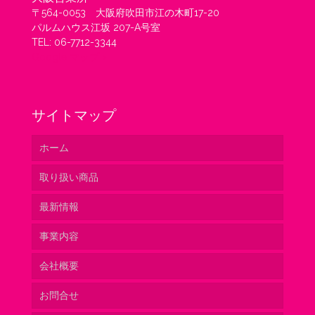
〒564-0053 大阪府吹田市江の木町17-20
パルムハウス江坂 207-A号室
TEL: 06-7712-3344
Google マップ >
サイトマップ
ホーム
取り扱い商品
最新情報
ベトナム
事業内容
オランダ
会社概要
コロンビア
ネットワーク
お問合せ
チリ
安定した出荷体制
グリーンウィングスよりご挨拶