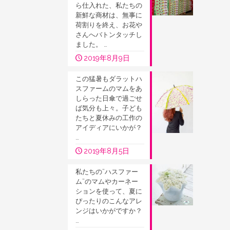
ら仕入れた、私たちの
新鮮な商材は、無事に
荷割りを終え、お花や
さんへバトンタッチし
ました。 …
2019年8月9日
この猛暑もダラットハ
スファームのマムをあ
しらった日傘で過ごせ
ば気分も上々。子ども
たちと夏休みの工作の
アイディアにいかが？
…
2019年8月5日
私たちの”ハスファー
ム”のマムやカーネー
ションを使って、夏に
ぴったりのこんなアレ
ンジはいかがですか？
…