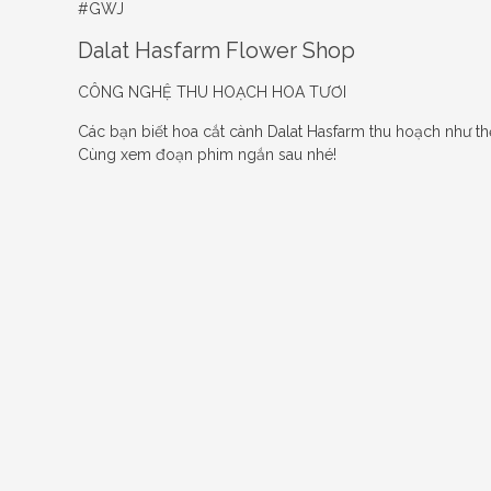
#GWJ
Dalat Hasfarm Flower Shop
CÔNG NGHỆ THU HOẠCH HOA TƯƠI
Các bạn biết hoa cắt cành Dalat Hasfarm thu hoạch như t
Cùng xem đoạn phim ngắn sau nhé!