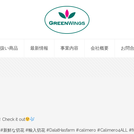
扱い商品
最新情報
事業内容
会社概要
お問
k it out
入切花 #DalatHasfarm #calimero #Calimero4ALL #fres