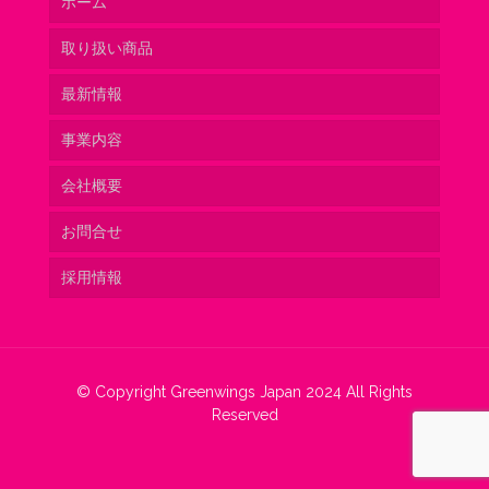
ホーム
取り扱い商品
最新情報
ベトナム
事業内容
オランダ
会社概要
コロンビア
ネットワーク
お問合せ
チリ
安定した出荷体制
グリーンウィングスよりご挨拶
採用情報
ニュージーランド
品質管理
会社概要
カリメロについて
コミュニケーションと生産・販売計画
その他の付加価値
© Copyright Greenwings Japan 2024 All Rights
Reserved